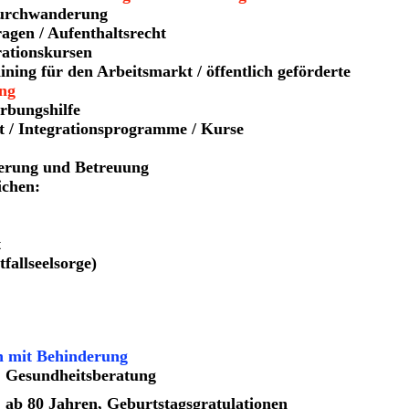
urchwanderung
agen / Aufenthaltsrecht
ationskursen
ning für den Arbeitsmarkt / öffentlich geförderte
ng
rbungshilfe
 / Integrationsprogramme / Kurse
ierung und Betreuung
ichen:
t
fallseelsorge)
en mit Behinderung
 Gesundheitsberatung
ab 80 Jahren, Geburtstagsgratulationen