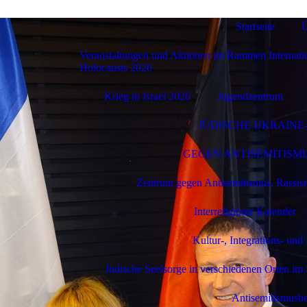
Startseite
Ü
Veranstaltungen und Aktionen im Rammen Internati
Holocausts 2026
Krieg in Israel 2026
Jugendzentrum
JÜDISCHE UKRAINE
GEGEN ANTISEMITISMUS
Zentrum gegen Antisemitismus, Rassism
Interreligiöser Kalender
Kultur-, Integrations- un
Jüdische Seelsorge in verschiedenen Orten i
Antisemitismusbe