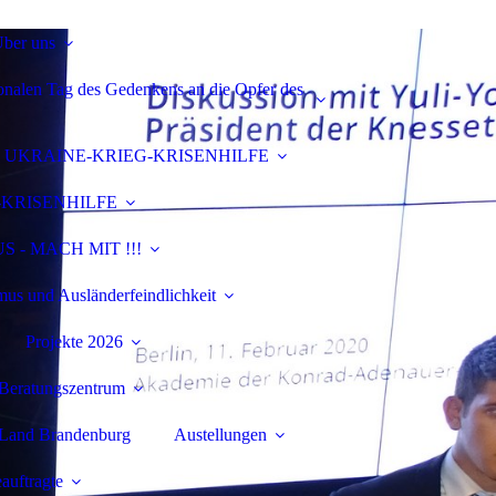
ber uns
onalen Tag des Gedenkens an die Opfer des
UKRAINE-KRIEG-KRISENHILFE
-KRISENHILFE
 - MACH MIT !!!
us und Ausländerfeindlichkeit
Projekte 2026
d Beratungszentrum
m Land Brandenburg
Austellungen
auftragte