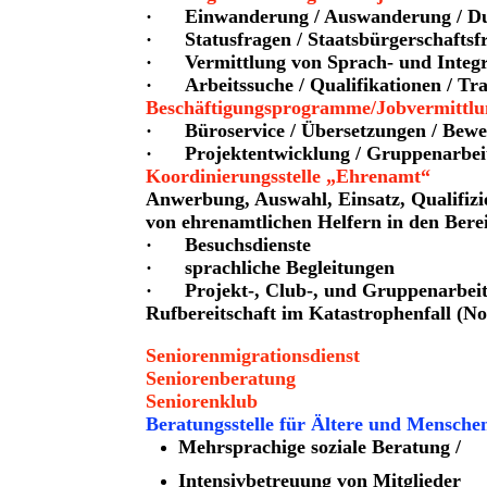
· Einwanderung / Auswanderung / D
· Statusfragen / Staatsbürgerschaftsfr
· Vermittlung von Sprach- und Integr
· Arbeitssuche / Qualifikationen / Trai
Beschäftigungsprogramme/Jobvermittlu
· Büroservice / Übersetzungen / Bewe
· Projektentwicklung / Gruppenarbeit
Koordinierungsstelle „Ehrenamt“
Anwerbung, Auswahl, Einsatz, Qualifiz
von ehrenamtlichen Helfern in den Bere
· Besuchsdienste
· sprachliche Begleitungen
· Projekt-, Club-, und Gruppenarbei
Rufbereitschaft im Katastrophenfall (Not
Seniorenmigrationsdienst
Seniorenberatung
Seniorenklub
Beratungsstelle für Ältere und Mensch
Mehrsprachige soziale Beratung /
Intensivbetreuung von Mitglieder 