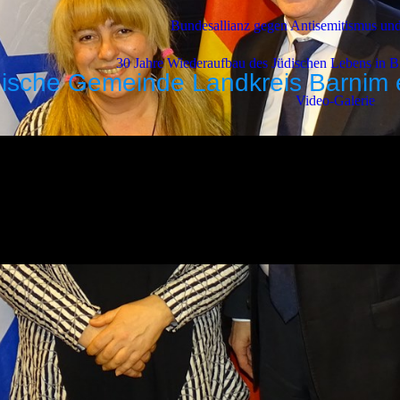
Bundesallianz gegen Antisemitismus u
30 Jahre Wiederaufbau des Jüdischen Lebens in 
ische Gemeinde Landkreis Barnim 
Video-Galerie